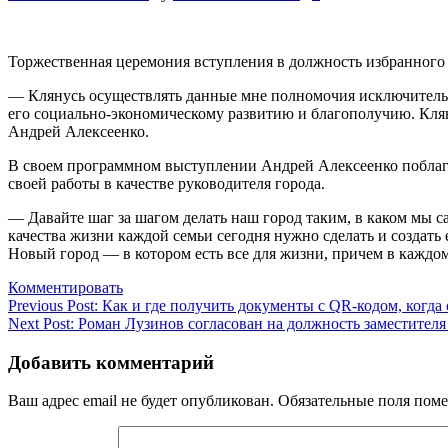
Торжественная церемония вступления в должность избранного
— Клянусь осуществлять данные мне полномочия исключительно
его социально-экономическому развитию и благополучию. Клян
Андрей Алексеенко.
В своем программном выступлении Андрей Алексеенко поблаго
своей работы в качестве руководителя города.
— Давайте шаг за шагом делать наш город таким, в каком мы с
качества жизни каждой семьи сегодня нужно сделать и создать
Новый город — в котором есть все для жизни, причем в каждом
Комментировать
Навигация
Previous Post:
Как и где получить документы с QR-кодом, когда 
Next Post:
Роман Лузинов согласован на должность заместителя
по
записям
Добавить комментарий
Ваш адрес email не будет опубликован.
Обязательные поля пом