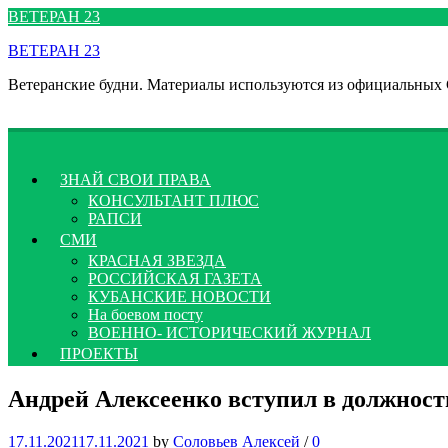
Перейти
ВЕТЕРАН 23
к
ВЕТЕРАН 23
содержимому
Ветеранские будни. Материалы используются из официальных
ЗНАЙ СВОИ ПРАВА
КОНСУЛЬТАНТ ПЛЮС
РАПСИ
СМИ
КРАСНАЯ ЗВЕЗДА
РОССИЙСКАЯ ГАЗЕТА
КУБАНСКИЕ НОВОСТИ
На боевом посту
ВОЕННО- ИСТОРИЧЕСКИЙ ЖУРНАЛ
ПРОЕКТЫ
Андрей Алексеенко вступил в должност
17.11.2021
17.11.2021
by
Соловьев Алексей
/
0