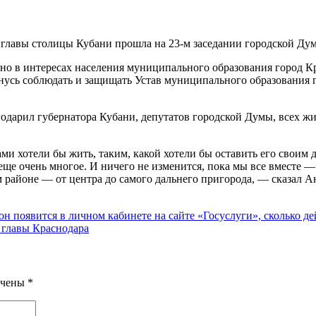
 главы столицы Кубани прошла на 23-м заседании городской Ду
 в интересах населения муниципального образования город Кра
усь соблюдать и защищать Устав муниципального образования г
дарил губернатора Кубани, депутатов городской Думы, всех жи
ами хотели бы жить, таким, какой хотели бы оставить его своим
 еще очень многое. И ничего не изменится, пока мы все вместе 
 районе — от центра до самого дальнего пригорода, — сказал А
он появится в личном кабинете на сайте «Госуслуги», сколько д
 главы Краснодара
ечены
*