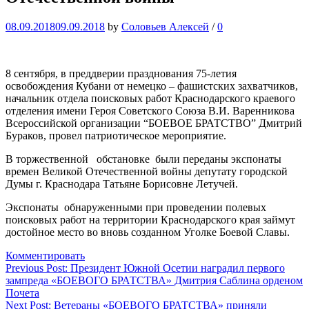
08.09.2018
09.09.2018
by
Соловьев Алексей
/
0
8 сентября, в преддверии празднования 75-летия
освобождения Кубани от немецко – фашистских захватчиков,
начальник отдела поисковых работ Краснодарского краевого
отделения имени Героя Советского Союза В.И. Варенникова
Всероссийской организации “БОЕВОЕ БРАТСТВО” Дмитрий
Бураков, провел патриотическое мероприятие.
В торжественной обстановке были переданы экспонаты
времен Великой Отечественной войны депутату городской
Думы г. Краснодара Татьяне Борисовне Летучей.
Экспонаты обнаруженными при проведении полевых
поисковых работ на территории Краснодарского края займут
достойное место во вновь созданном Уголке Боевой Славы.
Комментировать
Навигация
Previous Post:
Президент Южной Осетии наградил первого
зампреда «БОЕВОГО БРАТСТВА» Дмитрия Саблина орденом
по
Почета
записям
Next Post:
Ветераны «БОЕВОГО БРАТСТВА» приняли