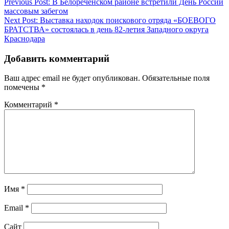
Навигация
Previous Post:
В Белореченском районе встретили День России
массовым забегом
по
Next Post:
Выставка находок поискового отряда «БОЕВОГО
записям
БРАТСТВА» состоялась в день 82-летия Западного округа
Краснодара
Добавить комментарий
Ваш адрес email не будет опубликован.
Обязательные поля
помечены
*
Комментарий
*
Имя
*
Email
*
Сайт