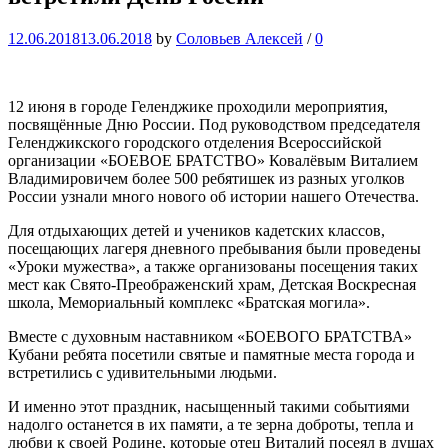
12.06.2018
13.06.2018
by
Соловьев Алексей
/
0
12 июня в городе Геленджике проходили мероприятия,
посвящённые Дню России. Под руководством председателя
Геленджикского городского отделения Всероссийской
организации «БОЕВОЕ БРАТСТВО» Ковалёвым Виталием
Владимировичем более 500 ребятишек из разных уголков
России узнали много нового об истории нашего Отечества.
Для отдыхающих детей и учеников кадетских классов,
посещающих лагеря дневного пребывания были проведены
«Уроки мужества», а также организованы посещения таких
мест как Свято-Преображенский храм, Детская Воскресная
школа, Мемориальный комплекс «Братская могила».
Вместе с духовным наставником «БОЕВОГО БРАТСТВА»
Кубани ребята посетили святые и памятные места города и
встретились с удивительными людьми.
И именно этот праздник, насыщенный такими событиями
надолго останется в их памяти, а те зерна доброты, тепла и
любви к своей Родине, которые отец Виталий посеял в душах