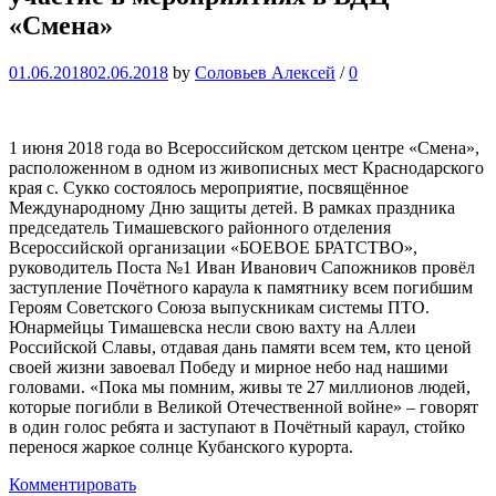
«Смена»
01.06.2018
02.06.2018
by
Соловьев Алексей
/
0
1 июня 2018 года во Всероссийском детском центре «Смена»,
расположенном в одном из живописных мест Краснодарского
края с. Сукко состоялось мероприятие, посвящённое
Международному Дню защиты детей. В рамках праздника
председатель Тимашевского районного отделения
Всероссийской организации «БОЕВОЕ БРАТСТВО»,
руководитель Поста №1 Иван Иванович Сапожников провёл
заступление Почётного караула к памятнику всем погибшим
Героям Советского Союза выпускникам системы ПТО.
Юнармейцы Тимашевска несли свою вахту на Аллеи
Российской Славы, отдавая дань памяти всем тем, кто ценой
своей жизни завоевал Победу и мирное небо над нашими
головами. «Пока мы помним, живы те 27 миллионов людей,
которые погибли в Великой Отечественной войне» – говорят
в один голос ребята и заступают в Почётный караул, стойко
перенося жаркое солнце Кубанского курорта.
Комментировать