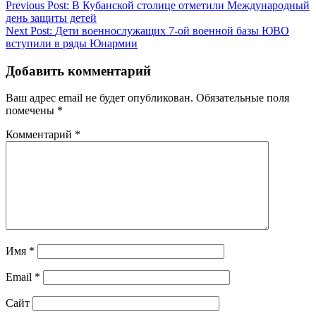
Навигация
Previous Post:
В Кубанской столице отметили Международный
день защиты детей
по
Next Post:
Дети военнослужащих 7-ой военной базы ЮВО
записям
вступили в ряды Юнармии
Добавить комментарий
Ваш адрес email не будет опубликован.
Обязательные поля
помечены
*
Комментарий
*
Имя
*
Email
*
Сайт