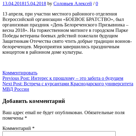
13.04.2018
15.04.2018
by
Соловьев Алексей
/
0
13 апреля, при участии местного районного отделения
Всероссийской организации «БОЕВОЕ БРАТСТВО», был
организован праздник «День Белореченского Призывника –
весна 2018». На торжественном митинге в городском Парке
Победы ветераны боевых действий пожелали будущим
Защитникам Отечества свято чтить добрые традиции воинов-
белореченцев. Мероприятия завершились праздничным
концертом в районном доме культуры.
Комментировать
Навигация
Previous Post:
Интерес к прошлому – это забота о будущем
Next Post:
Встреча с курсантами Краснодарского университета
по
МВД России
записям
Добавить комментарий
Ваш адрес email не будет опубликован.
Обязательные поля
помечены
*
Комментарий
*