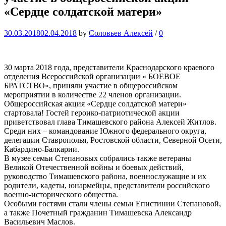
«Сердце солдатской матери»
30.03.2018
02.04.2018
by
Соловьев Алексей
/
0
30 марта 2018 года, представители Краснодарского краевого
отделения Всероссийской организации « БОЕВОЕ
БРАТСТВО», приняли участие в общероссийском
мероприятии в количестве 22 членов организации.
Общероссийская акция «Сердце солдатской матери»
стартовала! Гостей героико-патриотической акции
приветствовал глава Тимашевского района Алексей Житлов.
Среди них – командование Южного федерального округа,
делегации Ставрополья, Ростовской области, Северной Осети,
Кабардино-Балкарии.
В музее семьи Степановых собрались также ветераны
Великой Отечественной войны и боевых действий,
руководство Тимашевского района, военнослужащие и их
родители, кадеты, юнармейцы, представители российского
военно-исторического общества.
Особыми гостями стали члены семьи Епистинии Степановой,
а также Почетный гражданин Тимашевска Александр
Васильевич Маслов.