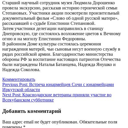
Старший научный сотрудник музея Людмила Дорошенко
провела экскурсию, рассказав историю героической семьи
Степановых. Участники акции посмотрели пронзительный
документальный фильм «Слово об одной русской матери»,
рассказавшей о судьбе Епистинии Степановой.
Затем участники делегации направились в станицу
Днепровскую, где состоялось возложение цветов к Вечному
огню и на могилу Епистинии Федоровны.
В районном Доме культуры состоялась церемония
награждения матерей, чьи сыновья несут военную службу в
рядах российской армии. Благодарностью министерства
обороны РФ за воспитание настоящих патриотов Отечества
были награждены Наталья Батанцева, Надежда Янушко и
Надежда Соколова.
Комментировать
Навигация
Previous Post:
Встреча юнармейцев Сочи с юнармейцами
Иркутской области
по
Next Post:
Краснодарские ветераны приняли участие во
записям
Всекубанском субботнике
Добавить комментарий
Ваш адрес email не будет опубликован.
Обязательные поля
помечены
*