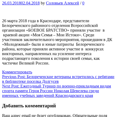
26.03.2018
02.04.2018
by
Соловьев Алексей
/
0
26 марта 2018 года в Краснодаре, представители
Белореченского районного отделения Всероссийской
организации «БОЕВОЕ БРАТСТВО» приняли участие в
краевой акции «Моя Семья – Мои Истоки». Среди
участников заключительного мероприятия, прошедшим в ДК
«Молодежный» были и юные патриоты Белореченского
района, которые приняли активное участие в конкурсах
викторинах, направленных на усиление интереса
подрастающего поколения к истории своей семьи, как
частичке Великой России.
Комментировать
Навигация
Previous Post:
Белореченские ветераны встретились с ребятами
в библиотеке поселка Долгусев
по
Next Post:
Ежегодный Турнир по военно-прикладным видам
записям
спорта памяти Героя России Николая Шевелева среди
именных учебных заведений Краснодарского края
Добавить комментарий
Ваш адрес email не будет опубликован.
Обязательные поля