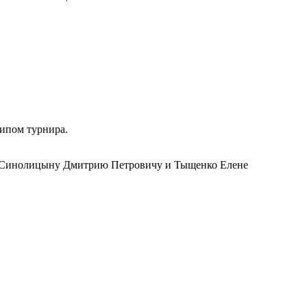
ипом турнира.
е Синолицыну Дмитрию Петровичу и Тыщенко Елене