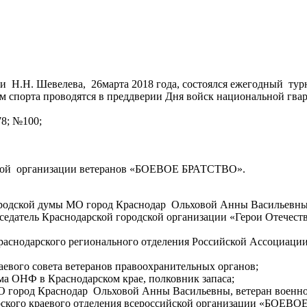
 Н.Н. Шевелева, 26марта 2018 года, состоялся ежегодный тур
 спорта проводятся в преддверии Дня войск национальной гва
8; №100;
енной организации ветеранов «БОЕВОЕ БРАТСТВО».
городской думы МО город Краснодар Ольховой Анны Васильевны
седатель Краснодарской городской организации «Герои Отечеств
раснодарского регионального отделения Российской Ассоциации
евого совета ветеранов правоохранительных органов;
ма ОНФ в Краснодарском крае, полковник запаса;
О город Краснодар Ольховой Анны Васильевны, ветеран военн
рского краевого отделения всероссийской организации «БОЕВ