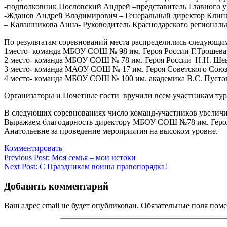
-подполковник Пословский Андрей –представитель Главного у
-Жданов Андрей Владимирович – Генеральный директор Клини
– Калашникова Анна- Руководитель Краснодарского региональ
По результатам соревнований места распределились следующим
1место- команда МБОУ СОШ № 98 им. Героя России Г.Трошева
2 место- команда МБОУ СОШ № 78 им. Героя России Н.Н. Шев
3 место- команда МАОУ СОШ № 17 им. Героя Советского Союз
4 место- команда МБОУ СОШ № 100 им. академика В.С. Пусто
Организаторы и Почетные гости вручили всем участникам тур
В следующих соревнованиях число команд-участников увеличи
Выражаем благодарность директору МБОУ СОШ №78 им. Героя
Анатольевне за проведение мероприятия на высоком уровне.
Комментировать
Навигация
Previous Post:
Моя семья – мои истоки
Next Post:
C Праздникам воины правопорядка!
по
записям
Добавить комментарий
Ваш адрес email не будет опубликован.
Обязательные поля пом