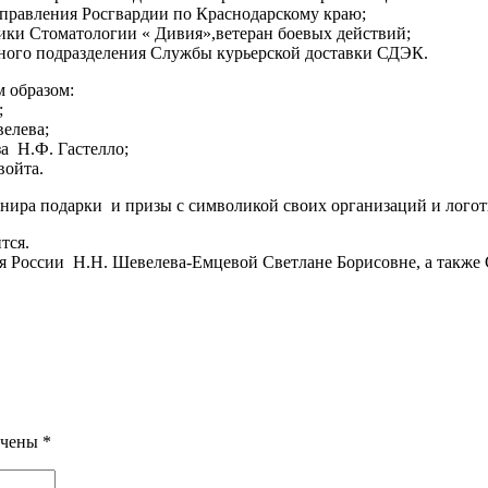
правления Росгвардии по Краснодарскому краю;
ки Стоматологии « Дивия»,ветеран боевых действий;
ного подразделения Службы курьерской доставки СДЭК.
 образом:
;
елева;
а Н.Ф. Гастелло;
войта.
нира подарки и призы с символикой своих организаций и логот
тся.
 России Н.Н. Шевелева-Емцевой Светлане Борисовне, а такж
ечены
*