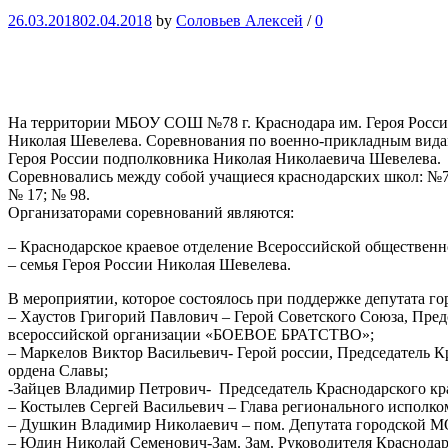
26.03.2018
02.04.2018
by
Соловьев Алексей
/
0
На территории МБОУ СОШ №78 г. Краснодара им. Героя России
Николая Шевелева. Соревнования по военно-прикладным видам
Героя России подполковника Николая Николаевича Шевелева.
Соревновались между собой учащиеся краснодарских школ: №7
№ 17; № 98.
Организаторами соревнований являются:
– Краснодарское краевое отделение Всероссийской обществ
– семья Героя России Николая Шевелева.
В мероприятии, которое состоялось при поддержке депутата 
– Хаустов Григорий Павлович – Герой Советского Союза, Пред
всероссийской организации «БОЕВОЕ БРАТСТВО»;
– Маркелов Виктор Васильевич- Герой россии, Председатель К
ордена Славы;
-Зайцев Владимир Петрович- Председатель Краснодарского кра
– Костылев Сергей Васильевич – Глава регионального исполко
– Душкин Владимир Николаевич – пом. Депутата городской М
– Юдин Николай Семенович-Зам. Зам. Руководителя Краснода