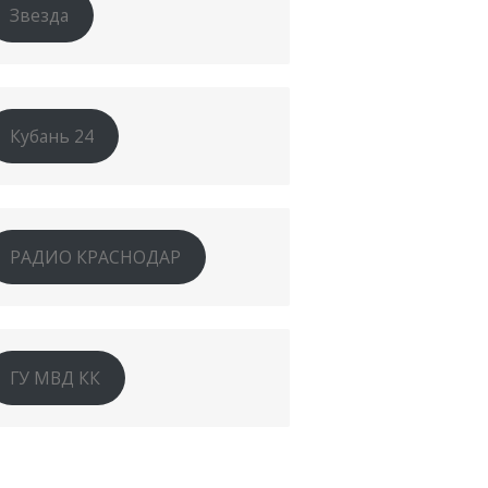
Звезда
Кубань 24
РАДИО КРАСНОДАР
ГУ МВД КК