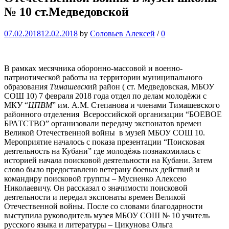
№ 10 ст.Медведовской
07.02.2018
12.02.2018
by
Соловьев Алексей
/
0
В рамках месячника оборонно-массовой и военно-
патриотической работы на территории муниципального
образования
Тимашевск
ий район ( ст. Медведовская, МБОУ
СОШ 10) 7 февраля 2018 года отдел по делам молодёжи с
МКУ “
ЦПВМ
” им. А.М. Степанова и членами Тимашевского
районного отделения Всероссийской организации “БОЕВОЕ
БРАТСТВО” организовали передачу экспонатов времен
Великой Отечественной войны в музей МБОУ СОШ 10.
Мероприятие началось с показа презентации “Поисковая
деятельность на Кубани” где молодёжь познакомилась с
историей начала поисковой деятельности на Кубани. Затем
слово было предоставлено ветерану боевых действий и
командиру поисковой группы – Мусиенко Алексею
Николаевичу. Он рассказал о значимости поисковой
деятельности и передал экспонаты времен Великой
Отечественной войны. После со словами благодарности
выступила руководитель музея МБОУ СОШ № 10 учитель
русского языка и литературы – Цикунова Ольга