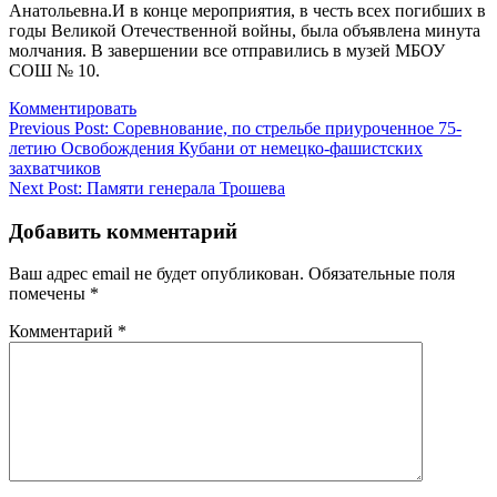
Анатольевна.И в конце мероприятия, в честь всех погибших в
годы Великой Отечественной войны, была объявлена минута
молчания. В завершении все отправились в музей МБОУ
СОШ № 10.
Комментировать
Навигация
Previous Post:
Соревнование, по стрельбе приуроченное 75-
летию Освобождения Кубани от немецко-фашистских
по
захватчиков
записям
Next Post:
Памяти генерала Трошева
Добавить комментарий
Ваш адрес email не будет опубликован.
Обязательные поля
помечены
*
Комментарий
*