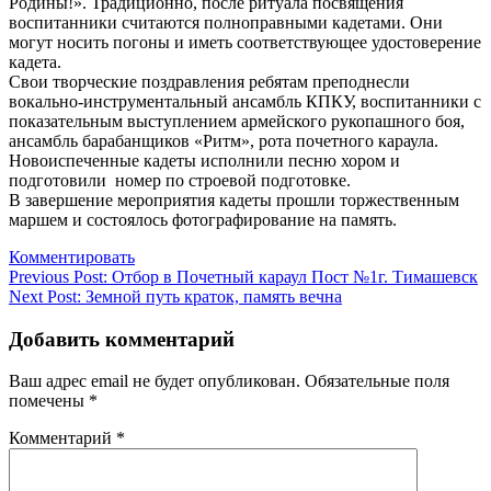
Родины!». Традиционно, после ритуала посвящения
воспитанники считаются полноправными кадетами. Они
могут носить погоны и иметь соответствующее удостоверение
кадета.
Свои творческие поздравления ребятам преподнесли
вокально-инструментальный ансамбль КПКУ, воспитанники с
показательным выступлением армейского рукопашного боя,
ансамбль барабанщиков «Ритм», рота почетного караула.
Новоиспеченные кадеты исполнили песню хором и
подготовили номер по строевой подготовке.
В завершение мероприятия кадеты прошли торжественным
маршем и состоялось фотографирование на память.
Комментировать
Навигация
Previous Post:
Отбор в Почетный караул Пост №1г. Тимашевск
Next Post:
Земной путь краток, память вечна
по
записям
Добавить комментарий
Ваш адрес email не будет опубликован.
Обязательные поля
помечены
*
Комментарий
*