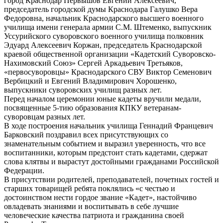
город Краснодар Первышов Евгений Алексеевич,
председатель городской думы Краснодара Галушко Вера
Федоровна, начальник Краснодарского высшего военного
училища имени генерала армии С.М. Штеменко, выпускник
Уссурийского суворовского военного училища полковник
Эдуард Алексеевич Коржан, председатель Краснодарской
краевой общественной организации «Кадетский Суворовско-
Нахимовский Союз» Сергей Аркадьевич Третьяков,
«первосуворовцы» Краснодарского СВУ Виктор Семенович
Вербицкий и Евгений Владимирович Хорошенко,
выпускники суворовских училищ разных лет.
Перед началом церемонии юные кадеты вручили медали,
посвященные 5-тию образования КПКУ ветеранам-
суворовцам разных лет.
В ходе построения начальник училища Геннадий Францевич
Барковский поздравил всех присутствующих со
знаменательным событием и выразил уверенность, что все
воспитанники, которым предстоит стать кадетами, сдержат
слова клятвы и вырастут достойными гражданами Российской
Федерации.
В присутствии родителей, преподавателей, почетных гостей и
старших товарищей ребята поклялись «с честью и
достоинством нести гордое звание «Кадет», настойчиво
овладевать знаниями и воспитывать в себе лучшие
человеческие качества патриота и гражданина своей