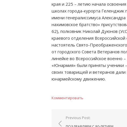
края и 225 – летию начала освоения 
школах города-курорта Геленджик
имени генералиссимуса Александра 
нахимовское братство» присутство
62), полковник Николай Дуюнов (Ус
краевого отделения Всероссийско
настоятель Свято-Преображенского 
от городского Совета Ветеранов по
линейке во Всероссийское военно 
«Юнармия» были приняты ученики –
своих товарищей и ветеранов дали
юнармейскому движению.
Комментировать
Навигация
Previous Post:
по
ПОЗДРАВЛЯЕМ С 80-ЛЕТИЕМ