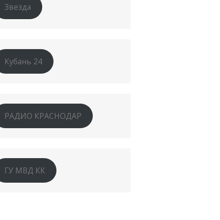
Звезда
Кубань 24
РАДИО КРАСНОДАР
ГУ МВД КК