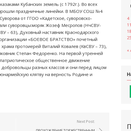
казаками Кубанских земель (с 1792г.). Во всех
 прошли праздничные линейки. В МБОУ СОШ №4
Суворова от ГГОО «Кадетское, суворовско-
4
1
вали суворовцы:моряк Жозеф Месропов (НчСВУ-
1
СВУ – 63), Духовный наставник Краснодарского
2
й организации «БОЕВОЕ БРАТСТВО» почетный
храма протоиерей Виталий Ковалев (КвСВУ – 73),
« 
лковник Степан Федоренко. На первой утренней
– патриотическое общественное движение
 добровольцы разных классов и они перед лицом
 юнармейскую клятву на верность Родине и
Н
Next Post:
П
ПРОХОЖДЕНИЕ ТОРЖЕСТВЕННЫМ