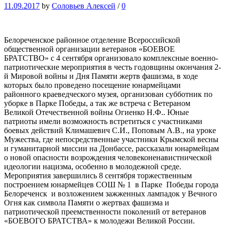
11.09.2017
by
Соловьев Алексей
/
0
Белореченское районное отделение Всероссийской
общественной организации ветеранов «БОЕВОЕ
БРАТСТВО» с 4 сентября организовало комплексные военно-
патриотические мероприятия в честь годовщины окончания 2-
й Мировой войны и Дня Памяти жертв фашизма, в ходе
которых было проведено посещение юнармейцами
районного краеведческого музея, организован субботник по
уборке в Парке Победы, а так же встреча с Ветераном
Великой Отечественной войны Огиенко Н.Ф.. Юные
патриоты имели возможность встретиться с участниками
боевых действий Климашевич С.И., Поповым А.В., на уроке
Мужества, где непосредственные участники Крымской весны
и гуманитарной миссии на Донбассе, рассказали юнармейцам
о новой опасности возрождения человеконенавистнической
идеологии нацизма, особенно в молодежной среде.
Мероприятия завершились 8 сентября торжественным
построением юнармейцев СОШ № 1 в Парке Победы города
Белореченск и возложением зажженных лампадок у Вечного
Огня как символа Памяти о жертвах фашизма и
патриотической преемственности поколений от ветеранов
«БОЕВОГО БРАТСТВА» к молодежи Великой России.