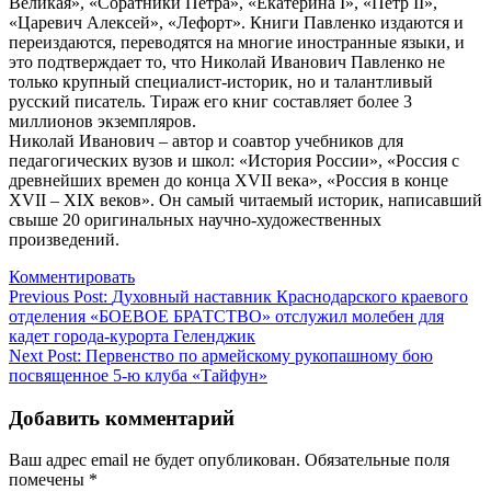
Великая», «Соратники Петра», «Екатерина I», «Петр II»,
«Царевич Алексей», «Лефорт». Книги Павленко издаются и
переиздаются, переводятся на многие иностранные языки, и
это подтверждает то, что Николай Иванович Павленко не
только крупный специалист-историк, но и талантливый
русский писатель. Тираж его книг составляет более 3
миллионов экземпляров.
Николай Иванович – автор и соавтор учебников для
педагогических вузов и школ: «История России», «Россия с
древнейших времен до конца XVII века», «Россия в конце
XVII – XIX веков». Он самый читаемый историк, написавший
свыше 20 оригинальных научно-художественных
произведений.
Комментировать
Навигация
Previous Post:
Духовный наставник Краснодарского краевого
отделения «БОЕВОЕ БРАТСТВО» отслужил молебен для
по
кадет города-курорта Геленджик
записям
Next Post:
Первенство по армейскому рукопашному бою
посвященное 5-ю клуба «Тайфун»
Добавить комментарий
Ваш адрес email не будет опубликован.
Обязательные поля
помечены
*