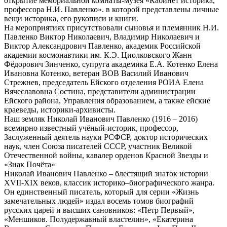
открытие мемориальной комнаты-музея «Кабинет историка,
профессора Н.И. Павленко». в которой представлены личные
вещи историка, его рукописи и книги.
На мероприятиях присутствовали сыновья и племянник Н.И.
Павленко Виктор Николаевич, Владимир Николаевич и
Виктор Александрович Павленко, академик Российской
академии космонавтики им. К.Э. Циолковского Жанн
Фёдорович Зинченко, супруга академика Е.А. Котенко Елена
Ивановна Котенко, ветеран ВОВ Василий Иванович
Стрежнев, председатель Ейского отделения РОИА Елена
Вячеславовна Состина, представители администрации
Ейского района, Управления образованием, а также ейские
краеведы, историки-архивисты.
Наш земляк Николай Иванович Павленко (1916 – 2016)
всемирно известный учёный-историк, профессор,
Заслуженный деятель науки РСФСР, доктор исторических
наук, член Союза писателей СССР, участник Великой
Отечественной войны, кавалер орденов Красной Звезды и
«Знак Почёта»
Николай Иванович Павленко – блестящий знаток истории
XVII-XIX веков, классик историко–биографического жанра.
Он единственный писатель, который для серии «Жизнь
замечательных людей» издал восемь томов биографий
русских царей и высших сановников: «Петр Первый»,
«Меншиков. Полудержавный властелин», «Екатерина