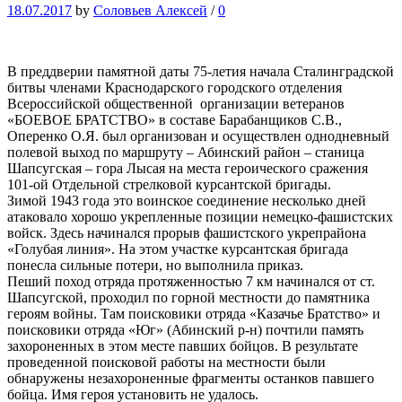
18.07.2017
by
Соловьев Алексей
/
0
В преддверии памятной даты 75-летия начала Сталинградской
битвы членами Краснодарского городского отделения
Всероссийской общественной организации ветеранов
«БОЕВОЕ БРАТСТВО» в составе Барабанщиков С.В.,
Оперенко О.Я. был организован и осуществлен однодневный
полевой выход по маршруту – Абинский район – станица
Шапсугская – гора Лысая на места героического сражения
101-ой Отдельной стрелковой курсантской бригады.
Зимой 1943 года это воинское соединение несколько дней
атаковало хорошо укрепленные позиции немецко-фашистских
войск. Здесь начинался прорыв фашистского укрепрайона
«Голубая линия». На этом участке курсантская бригада
понесла сильные потери, но выполнила приказ.
Пеший поход отряда протяженностью 7 км начинался от ст.
Шапсугской, проходил по горной местности до памятника
героям войны. Там поисковики отряда «Казачье Братство» и
поисковики отряда «Юг» (Абинский р-н) почтили память
захороненных в этом месте павших бойцов. В результате
проведенной поисковой работы на местности были
обнаружены незахороненные фрагменты останков павшего
бойца. Имя героя установить не удалось.