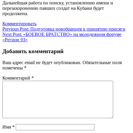
Дальнейшая работа по поиску, установлению имени и
перезахоронению павших солдат на Кубани будет
продолжена.
Комментировать
Навигация
Previous Post:
Подготовка новобранцев к принятию присяги
Next Post:
«БОЕВОЕ БРАТСТВО» на молодежном форуме
по
«Регион 93»
записям
Добавить комментарий
Ваш адрес email не будет опубликован.
Обязательные поля
помечены
*
Комментарий
*
Имя
*