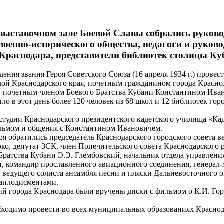
 выставочном зале Боевой Славы собрались руково
 военно-исторического общества, педагоги и руко
Краснодара, представители библиотек столицы Ку
ения звания Героя Советского Союза (16 апреля 1934 г.) прове
дой Краснодарского края, почетным гражданином города Краснод
», почетным членом Боевого Братства Кубани Константином Ив
 в этот день более 120 человек из 68 школ и 12 библиотек горо
студии Краснодарского президентского кадетского училища «Кад
ильмом и общения с Константином Ивановичем.
оя обратились председатель Краснодарского городского совета 
Ярко, депутат ЗСК, член Попечительского совета Краснодарского
о Братства Кубани Э.Э. Глембовский, начальник отдела управле
и, командир прославленного авиационного соединения, генерал-
т ведущего солиста ансамбля песни и пляски Дальневосточного
 аплодисментами.
ий города Краснодара были вручены диски с фильмом о К.И. Гор
бходимо провести во всех муниципальных образованиях Краснод