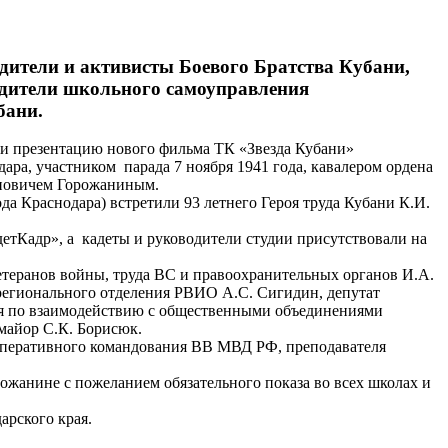
дители и активисты Боевого Братства Кубани,
водители школьного самоуправления
бани.
сти презентацию нового фильма ТК «Звезда Кубани»
ара, участником парада 7 ноября 1941 года, кавалером ордена
ановичем Горожаниным.
да Краснодара) встретили 93 летнего Героя труда Кубани К.И.
етКадр», а кадеты и руководители студии присутствовали на
ветеранов войны, труда ВС и правоохранительных органов И.А.
 регионального отделения РВИО А.С. Сигидин, депутат
ния по взаимодействию с общественными объединениями
майор С.К. Борисюк.
 оперативного командования ВВ МВД РФ, преподавателя
ожанине с пожеланием обязательного показа во всех школах и
арского края.