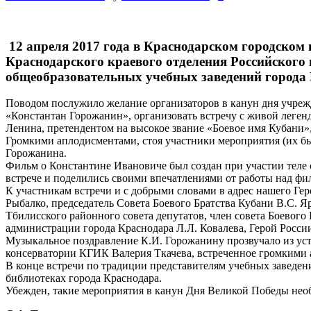
12 апреля 2017 года в Краснодарском городском
Краснодарского краевого отделения Российского
общеобразовательных учебных заведений города 
Поводом послужило желание организаторов в канун дня учрежд
«Константан Горожанин», организовать встречу с живой леген
Ленина, претендентом на высокое звание «Боевое имя Кубани
Громкими аплодисментами, стоя участники мероприятия (их было
Горожанина.
Фильм о Константине Ивановиче был создан при участии теле 
встрече и поделились своими впечатлениями от работы над ф
К участникам встречи и с добрыми словами в адрес нашего Гер
Рыбалко, председатель Совета Боевого Братства Кубани В.С. 
Тбилисского районного совета депутатов, член совета Боевог
администрации города Краснодара Л.Л. Ковалева, Герой Росси
Музыкальное поздравление К.И. Горожанину прозвучало из ус
консерватории КГИК Валерия Ткачева, встреченное громкими
В конце встречи по традиции представителям учебных заведен
библиотеках города Краснодара.
Убежден, такие мероприятия в канун Дня Великой Победы нео