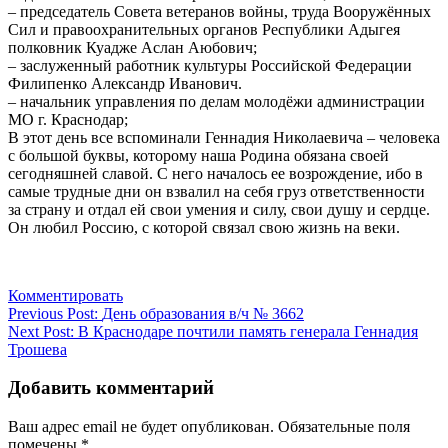
– председатель Совета ветеранов войны, труда Вооружённых
Сил и правоохранительных органов Республики Адыгея
полковник Куадже Аслан Аюбович;
– заслуженный работник культуры Российской Федерации
Филипенко Александр Иванович.
– начальник управления по делам молодёжи администрации
МО г. Краснодар;
В этот день все вспоминали Геннадия Николаевича – человека
с большой буквы, которому наша Родина обязана своей
сегодняшней славой. С него началось ее возрождение, ибо в
самые трудные дни он взвалил на себя груз ответственности
за страну и отдал ей свои умения и силу, свои душу и сердце.
Он любил Россию, с которой связал свою жизнь на веки.
Комментировать
Навигация
Previous Post:
День образования в/ч № 3662
Next Post:
В Краснодаре почтили память генерала Геннадия
по
Трошева
записям
Добавить комментарий
Ваш адрес email не будет опубликован.
Обязательные поля
помечены
*