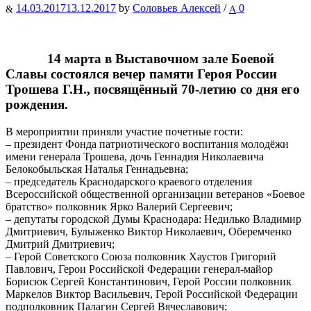
14.03.2017
13.12.2017
by
Соловьев Алексей
/
0
14 марта в Выставочном зале Боевой
Славы состоялся вечер памяти Героя России
Трошева Г.Н., посвящённый 70-летию со дня его
рождения.
В мероприятии приняли участие почетные гости:
– президент Фонда патриотического воспитания молодёжи
имени генерала Трошева, дочь Геннадия Николаевича
Белокобыльская Наталья Геннадьевна;
– председатель Краснодарского краевого отделения
Всероссийской общественной организации ветеранов «Боевое
братство» полковник Ярко Валерий Сергеевич;
– депутаты городской Думы Краснодара: Недилько Владимир
Дмитриевич, Булыженко Виктор Николаевич, Оберемченко
Дмитрий Дмитриевич;
– Герой Советского Союза полковник Хаустов Григорий
Павлович, Герои Российской Федерации генерал-майор
Борисюк Сергей Константинович, Герой России полковник
Маркелов Виктор Васильевич, Герой Российской Федерации
подполковник Палагин Сергей Вячеславович;