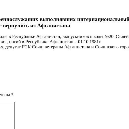
оеннослужащих выполнявших интернациональный д
е вернулись из Афганистана
оды в Республике Афганистан, выпускников школы №20. Ст.лейт
ич, погиб в Республике Афганистан – 01.10.1981г.
ья, депутат ГСК Сочи, ветераны Афганистана и Сочинского гор
ечены
*