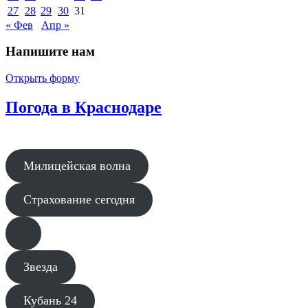
27
28
29
30
31
« Фев
Апр »
Напишите нам
Открыть форму
Погода в Краснодаре
Милицейская волна
Страхование сегодня
Звезда
Кубань 24