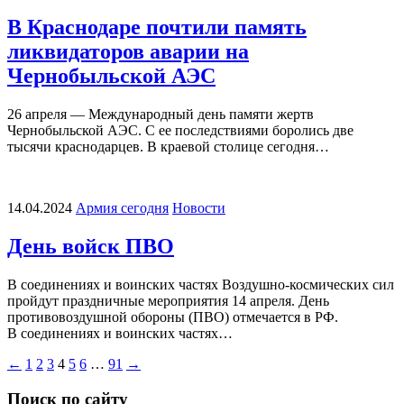
В Краснодаре почтили память
ликвидаторов аварии на
Чернобыльской АЭС
26 апреля — Международный день памяти жертв
Чернобыльской АЭС. С ее последствиями боролись две
тысячи краснодарцев. В краевой столице сегодня…
14.04.2024
Армия сегодня
Новости
День войск ПВО
В соединениях и воинских частях Воздушно-космических сил
пройдут праздничные мероприятия 14 апреля. День
противовоздушной обороны (ПВО) отмечается в РФ.
В соединениях и воинских частях…
Пагинация
←
1
2
3
4
5
6
…
91
→
записей
Поиск по сайту