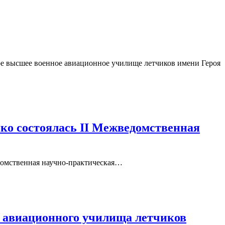
е высшее военное авиационное училище летчиков имени Героя
о состоялась II Межведомственная
едомственная научно-практическая…
 авиационного училища летчиков