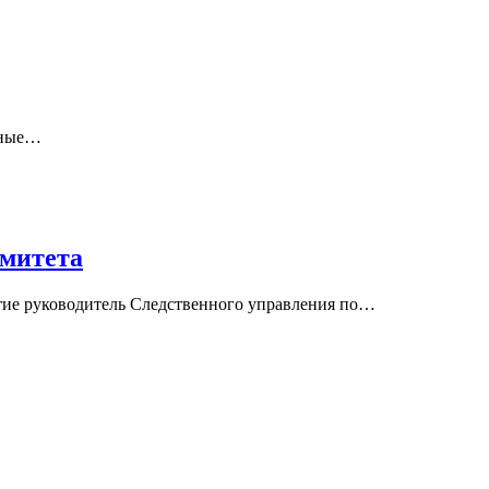
одные…
омитета
тие руководитель Следственного управления по…