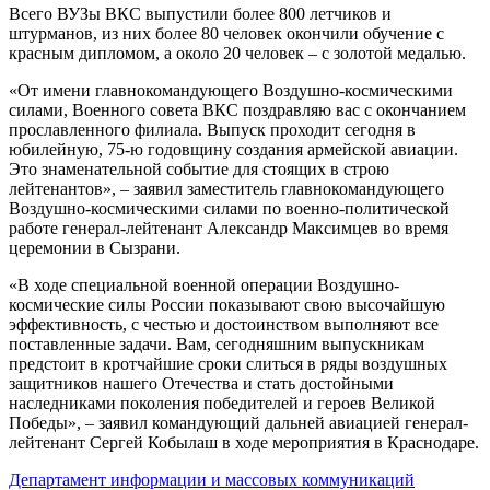
Всего ВУЗы ВКС выпустили более 800 летчиков и
штурманов, из них более 80 человек окончили обучение с
красным дипломом, а около 20 человек – с золотой медалью.
«От имени главнокомандующего Воздушно-космическими
силами, Военного совета ВКС поздравляю вас с окончанием
прославленного филиала. Выпуск проходит сегодня в
юбилейную, 75-ю годовщину создания армейской авиации.
Это знаменательной событие для стоящих в строю
лейтенантов», – заявил заместитель главнокомандующего
Воздушно-космическими силами по военно-политической
работе генерал-лейтенант Александр Максимцев во время
церемонии в Сызрани.
«В ходе специальной военной операции Воздушно-
космические силы России показывают свою высочайшую
эффективность, с честью и достоинством выполняют все
поставленные задачи. Вам, сегодняшним выпускникам
предстоит в кротчайшие сроки слиться в ряды воздушных
защитников нашего Отечества и стать достойными
наследниками поколения победителей и героев Великой
Победы», – заявил командующий дальней авиацией генерал-
лейтенант Сергей Кобылаш в ходе мероприятия в Краснодаре.
Департамент информации и массовых коммуникаций