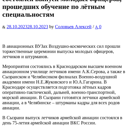
прошедших обучение по лётным
специальностям
28.10.2023
28.10.2023
by
Соловьев Алексей
/
0
В авиационных ВУЗах Воздушно-космических сил прошли
торжественные церемонии выпуска молодых офицеров,
летчиков и штурманов.
Мероприятия состоялись в Краснодарском высшем военном
авиационном училище летчиков имени А.К.Серова, а также в
Сызранском и Челябиснком филиалах Военно-воздушной
академии имени Н.Е.Жуковского и Ю.А.Гагарина. В
Краснодаре осуществляется подготовка лётных кадров
оперативно-тактической, дальней, военно-транспортной,
морской авиации. В Сызрани готовятся летчики армейской
авиации, а в Челябинске – штурманы кадры для всех родов
авиации.
В Сызрани выпуск летчиков армейской авиации состоялся в
день 75-летия армейской авиации ВКС России.