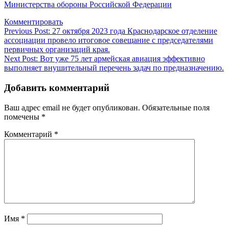
Министерства обороны Российской Федерации
Комментировать
Навигация
Previous Post:
27 октября 2023 года Краснодарское отделение
ассоциации провело итоговое совещание с председателями
по
первичных организаций края.
записям
Next Post:
Вот уже 75 лет армейская авиация эффективно
выполняет внушительный перечень задач по предназначению.
Добавить комментарий
Ваш адрес email не будет опубликован.
Обязательные поля
помечены
*
Комментарий
*
Имя
*