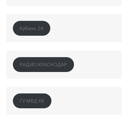
Кубань 24
РАДИО КРАСНОДАР
ГУ МВД КК