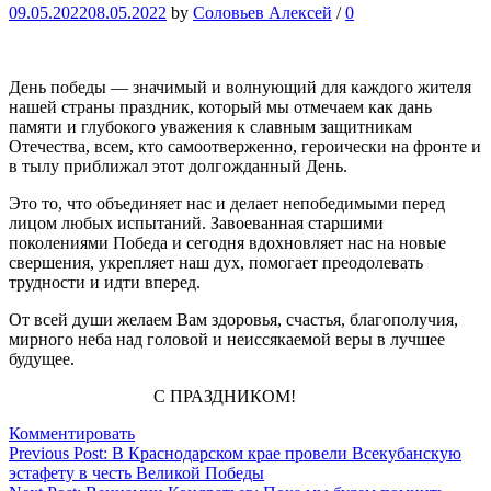
09.05.2022
08.05.2022
by
Соловьев Алексей
/
0
День победы — значимый и волнующий для каждого жителя
нашей страны праздник, который мы отмечаем как дань
памяти и глубокого уважения к славным защитникам
Отечества, всем, кто самоотверженно, героически на фронте и
в тылу приближал этот долгожданный День.
Это то, что объединяет нас и делает непобедимыми перед
лицом любых испытаний. Завоеванная старшими
поколениями Победа и сегодня вдохновляет нас на новые
свершения, укрепляет наш дух, помогает преодолевать
трудности и идти вперед.
От всей души желаем Вам здоровья, счастья, благополучия,
мирного неба над головой и неиссякаемой веры в лучшее
будущее.
​ ​ ​ ​ ​ ​ ​ ​ ​ ​ ​ ​ ​ ​ ​ ​ ​ ​ ​ ​ ​ ​ ​ ​ ​ ​ ​ ​ ​ ​ ​ ​ ​ С ПРАЗДНИКОМ!
Комментировать
Навигация
Previous Post:
В Краснодарском крае провели Всекубанскую
эстафету в честь Великой Победы
по