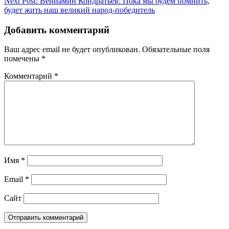
Next Post:
Вениамин Кондратьев: Пока мы будем помнить,
записям
будет жить наш великий народ-победитель
Добавить комментарий
Ваш адрес email не будет опубликован.
Обязательные поля
помечены
*
Комментарий
*
Имя
*
Email
*
Сайт