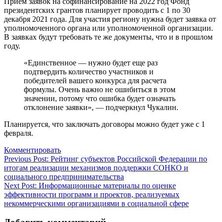
Прием заявок на софинансирование на 2022 год Фонд
президентских грантов планирует проводить с 1 по 30
декабря 2021 года. Для участия региону нужна будет заявка от
уполномоченного органа или уполномоченной организации.
В заявках будут требовать те же документы, что и в прошлом
году.
«Единственное — нужно будет еще раз
подтвердить количество участников и
победителей вашего конкурса для расчета
формулы. Очень важно не ошибиться в этом
значении, потому что ошибка будет означать
отклонение заявки», — подчеркнул Чукалин.
Планируется, что заключать договоры можно будет уже с 1
февраля.
Комментировать
Навигация
Previous Post:
Рейтинг субъектов Российской Федерации по
итогам реализации механизмов поддержки СОНКО и
по
социального предпринимательства
записям
Next Post:
Информационные материалы по оценке
эффективности программ и проектов, реализуемых
некоммерческими организациями в социальной сфере