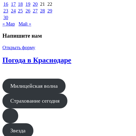
16
17
18
19
20
21
22
23
24
25
26
27
28
29
30
« Мар
Май »
Напишите нам
Открыть форму
Погода в Краснодаре
Милицейская волна
Страхование сегодня
Звезда