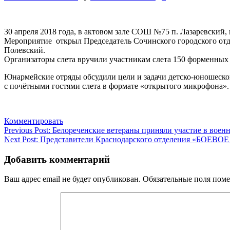
30 апреля 2018 года, в актовом зале СОШ №75 п. Лазаревский
Мероприятие открыл Председатель Сочинского городского о
Полевский.
Организаторы слета вручили участникам слета 150 форменных 
Юнармейские отряды обсудили цели и задачи детско-юношеско
с почётными гостями слета в формате «открытого микрофона»
Комментировать
Навигация
Previous Post:
Белореченские ветераны приняли участие в воен
Next Post:
Представители Краснодарского отделения «БОЕВОЕ
по
записям
Добавить комментарий
Ваш адрес email не будет опубликован.
Обязательные поля пом