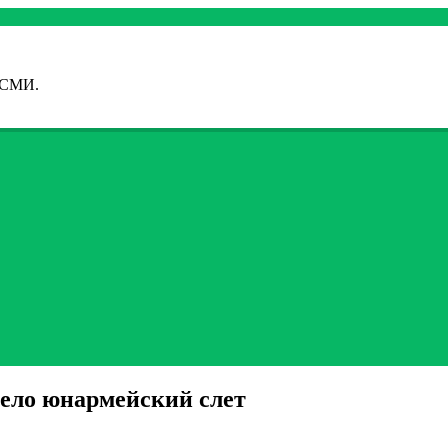
 СМИ.
ло юнармейский слет