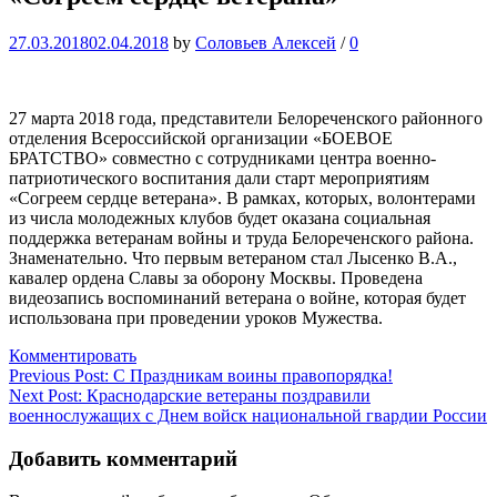
27.03.2018
02.04.2018
by
Соловьев Алексей
/
0
27 марта 2018 года, представители Белореченского районного
отделения Всероссийской организации «БОЕВОЕ
БРАТСТВО» совместно с сотрудниками центра военно-
патриотического воспитания дали старт мероприятиям
«Согреем сердце ветерана». В рамках, которых, волонтерами
из числа молодежных клубов будет оказана социальная
поддержка ветеранам войны и труда Белореченского района.
Знаменательно. Что первым ветераном стал Лысенко В.А.,
кавалер ордена Славы за оборону Москвы. Проведена
видеозапись воспоминаний ветерана о войне, которая будет
использована при проведении уроков Мужества.
Комментировать
Навигация
Previous Post:
C Праздникам воины правопорядка!
Next Post:
Краснодарские ветераны поздравили
по
военнослужащих с Днем войск национальной гвардии России
записям
Добавить комментарий