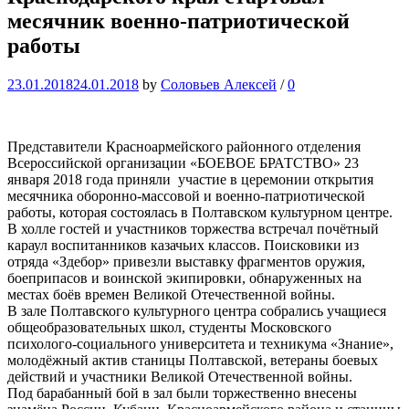
месячник военно-патриотической
работы
23.01.2018
24.01.2018
by
Соловьев Алексей
/
0
Представители Красноармейского районного отделения
Всероссийской организации «БОЕВОЕ БРАТСТВО» 23
января 2018 года приняли участие в церемонии открытия
месячника оборонно-массовой и военно-патриотической
работы, которая состоялась в Полтавском культурном центре.
В холле гостей и участников торжества встречал почётный
караул воспитанников казачьих классов. Поисковики из
отряда «Здебор» привезли выставку фрагментов оружия,
боеприпасов и воинской экипировки, обнаруженных на
местах боёв времен Великой Отечественной войны.
В зале Полтавского культурного центра собрались учащиеся
общеобразовательных школ, студенты Московского
психолого-социального университета и техникума «Знание»,
молодёжный актив станицы Полтавской, ветераны боевых
действий и участники Великой Отечественной войны.
Под барабанный бой в зал были торжественно внесены