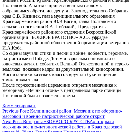
знамёна России, Кубани, Красноармейского района и станицы
Полтавской. А затем с приветственным словом к
собравшимся обратились депутат Законодательного Собрания
края С.В. Кизинёк, глава муниципального образования
Красноармейский район Ю.В.Васин, глава Полтавского
сельского поселения В.А. Побожий, Председатель
Красноармейского районного отделения Всероссийской
организации «БОЕВОЕ БРАТСТВО» А.С.Суфрадзе
председатель районной общественной организации ветеранов
И.А.Коба.
Со сцены звучали стихи и песни о войне, доблести, героизме,
патриотизме и Победе. Детям и взрослым напомнили о
ключевых датах и событиях Великой Отечественной и героях-
земляках, показали кадры из документальной кинохроники.
Воспитанники казачьих классов вручили букеты цветов
труженикам тыла.
После торжественной церемонии открытия месячника к
мемориалу «Вечный огонь» в центральном парке станицы
Полтавской были возложены цветы.
Комментировать
Навигация
Previous Post:
Калининский район: Месячник по оборонно-
массовой и военно-патриотической работе открыт
по
Next Post:
Ветераны «БОЕВОГО БРАТСТВА» открыли
записям
месячник военно-патриотической работы в Краснодарской