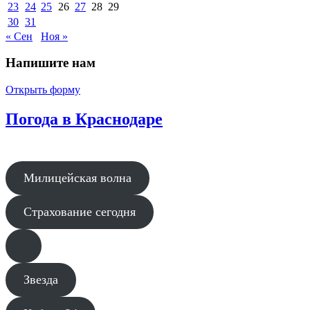
23
24
25
26
27
28
29
30
31
« Сен
Ноя »
Напишите нам
Открыть форму
Погода в Краснодаре
Милицейская волна
Страхование сегодня
Звезда