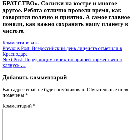
БРАТСТВО». Сосиски на костре и многое
другое. Ребята отлично провели время, как
говорится полезно и приятно. А самое главное
поняли, как важно сохранять нашу планету в
чистоте.
Комментировать
Навигация
Previous Post:
Всероссийский день лицеиста отметили в
Краснодаре
по
Next Post:
Перед лицом своих товарищей торжественно
записям
клянусь …
Добавить комментарий
Ваш адрес email не будет опубликован.
Обязательные поля
помечены
*
Комментарий
*