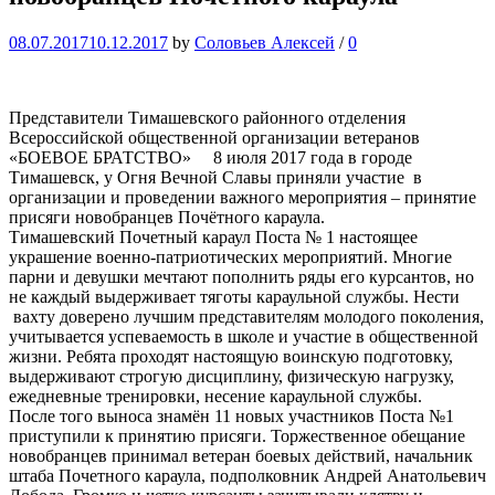
08.07.2017
10.12.2017
by
Соловьев Алексей
/
0
Представители Тимашевского районного отделения
Всероссийской общественной организации ветеранов
«БОЕВОЕ БРАТСТВО» 8 июля 2017 года в городе
Тимашевск, у Огня Вечной Славы приняли участие в
организации и проведении важного мероприятия – принятие
присяги новобранцев Почётного караула.
Тимашевский Почетный караул Поста № 1 настоящее
украшение военно-патриотических мероприятий. Многие
парни и девушки мечтают пополнить ряды его курсантов, но
не каждый выдерживает тяготы караульной службы. Нести
вахту доверено лучшим представителям молодого поколения,
учитывается успеваемость в школе и участие в общественной
жизни. Ребята проходят настоящую воинскую подготовку,
выдерживают строгую дисциплину, физическую нагрузку,
ежедневные тренировки, несение караульной службы.
После того выноса знамён 11 новых участников Поста №1
приступили к принятию присяги. Торжественное обещание
новобранцев принимал ветеран боевых действий, начальник
штаба Почетного караула, подполковник Андрей Анатольевич