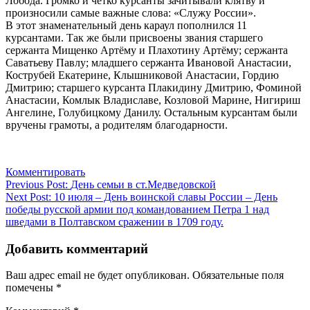
Лобода. Громко и четко курсанты зачитывали клятву и
произносили самые важные слова: «Служу России».
В этот знаменательный день караул пополнился 11
курсантами. Так же были присвоены звания старшего
сержанта Мищенко Артёму и Плахотину Артёму; сержанта
Саватьеву Павлу; младшего сержанта Ивановой Анастасии,
Кострубей Екатерине, Клышниковой Анастасии, Гордию
Дмитрию; старшего курсанта Плакидину Дмитрию, Фоминой
Анастасии, Комлык Владиславе, Козловой Марине, Нигириш
Ангелине, Голубицкому Данилу. Остальным курсантам были
вручены грамоты, а родителям благодарности.
Комментировать
Навигация
Previous Post:
День семьи в ст.Медведовской
Next Post:
10 июля – День воинской славы России – День
по
победы русской армии под командованием Петра 1 над
записям
шведами в Полтавском сражении в 1709 году.
Добавить комментарий
Ваш адрес email не будет опубликован.
Обязательные поля
помечены
*